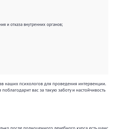
ния и отказа внутренних органов;
вав наших психологов для проведения интервенции.
 поблагодарит вас за такую заботу и настойчивость
олько после полноценного лечебного курса есть шанс