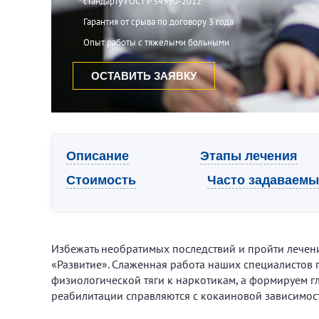
стандарту ГОСТ Р 54990-2012
Гарантия от срыва по договору 3 года
Опыт работы с тяжелыми больными
ОСТАВИТЬ ЗАЯВКУ
Описание
Этапы лечения
Стоимость
Часто задаваем
Избежать необратимых последствий и пройти лечени
«Развитие». Слаженная работа наших специалистов п
физиологической тяги к наркотикам, а формируем г
реабилитации справляются с кокаиновой зависимост