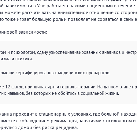
й зависимости в Уфе работает с такими пациентами в течение 
вы можете рассчитывать на внимательное отношение со сторо
о тоже играет большую роль и позволяет не сорваться в самы
аиновой зависимости:
огом и психологом, сдачу узкоспециализированных анализов и инс
низма и психики.
 помощи сертифицированных медицинских препаратов.
 12 шагов, принципах арт- и гештальт-терапии. На данном этапе пр
их навыков, без которых не обойтись в социальной жизни.
каина проходит в стационарных условиях, где больной находит
вместе с соблюдением режима дня, занятиями с психологом и
ернуться домой без риска рецидива.